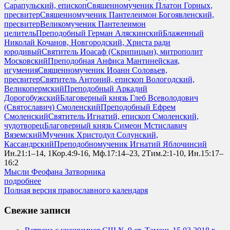
Сарапульский, епископ
Священномученик Платон Горных,
пресвитер
Священномученик Пантелеимон Богоявленский,
пресвитер
Великомученик Пантелеимон
целитель
Преподобный Герман Аляскинский
Блаженный
Николай Кочанов, Новгородский, Христа ради
юродивый
Святитель Иоасаф (Скрипицын), митрополит
Московский
Преподобная Анфиса Мантинейская,
игумения
Священномученик Иоанн Соловьев,
пресвитер
Святитель Антоний, епископ Вологодский,
Великопермский
Преподобный Аркадий
Дорогобужский
Благоверный князь Глеб Всеволодович
(Святославич) Смоленский
Преподобный Ефрем
Смоленский
Святитель Игнатий, епископ Смоленский,
чудотворец
Благоверный князь Симеон Мстиславич
Вяземский
Мученик Христодул Солунский,
Кассандрский
Преподобномученик Игнатий Яблочинсий
Ин.21:1–14, 1Кор.4:9-16, Мф.17:14–23, 2Тим.2:1-10, Ин.15:17–
16:2
Мысли Феофана Затворника
подробнее
Полная версия православного календаря
Свежие записи