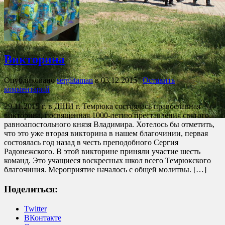
Викторина
Опубликовано
sergiitaman
в
03.12.2015
|
Оставить
комментарий
29.11.2015 г. в ДШИ г. Темрюка состоялась православная
викторина, посвященная 1000-летию преставления святого
равноапостольного князя Владимира. Хотелось бы отметить,
что это уже вторая викторина в нашем благочинии, первая
состоялась год назад в честь преподобного Сергия
Радонежского. В этой викторине приняли участие шесть
команд. Это учащиеся воскресных школ всего Темрюкского
благочиния. Мероприятие началось с общей молитвы. […]
Поделиться:
Twitter
ВКонтакте