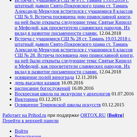
Встреча с учащимися СШ № 9 ст. Тамань 15.03.2018 г.
штатный дьякон Свято-Покровского храма ст. Тамань
Александр Меркулов встретился с учащимися 8 классов
СШ № 9. Встреча посвящена дню православной книги,
на ней были открыты следующие тема: Святые Кирилл
и Мефодий, как просветители славянских народов. Их
вклад в развитие письменности славян.
12.04.2018
Встреча с учащимися СШ № 28 ст. Тамань 19.03.2018 г.
штатный дьякон Свято-Покровского храма ст. Тамань
Александр Меркулов встретился с учащимися 6 классов
СШ № 28. Встреча посвящена дню православной книги,
на ней были открыты следующие тема: Святые Кирилл
и Мефодий, как просветители славянских народов. Их
вклад в развитие письменности славян.
12.04.2018
освящение полей винограда
12.11.2016
день высадки казаков
16.09.2016
расписание богослужений
16.09.2016
Воскресная школа на экскурсии у археологов
01.07.2016
Викторина
03.12.2015
Освящение Темрюкской школы искусств
03.12.2015
Работает на Prihod.ru
при поддержке
ORTOX.RU
[
Войти
]
Перейти к верхней панели
Войти
Регистрация