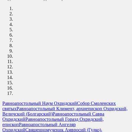
Равноапостольный Наум Охридский
Собор Смоленских
святых
Равноапостольный Климент, архиепископ Охридский,
Величский (Болгарский)
Равноапостольный Савва
Охридский
Равноапостольный Горазд Охридский,
епископ
Равноапостольный Ангеляр
Охридский
Священномученик Амвросий (Гудко),