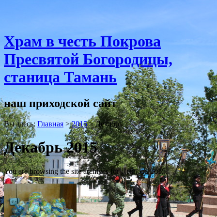
Храм в честь Покрова
Пресвятой Богородицы,
станица Тамань
наш приходской сайт
Вы здесь:
Главная
>
2015
>
Декабрь
Декабрь 2015
You are browsing the site archives for Декабрь 2015.