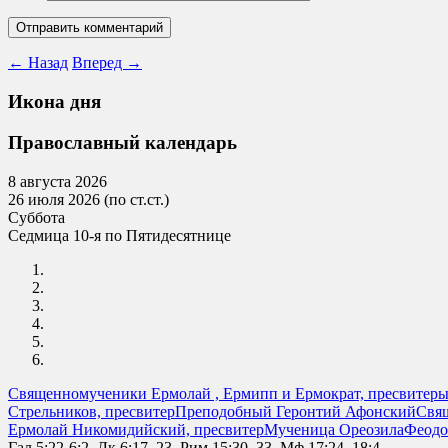
←
Назад
Вперед
→
Икона дня
Православный календарь
8 августа 2026
26 июля 2026 (по ст.ст.)
Суббота
Седмица 10-я по Пятидесятнице
Священномученики Ермолай , Ермипп и Ермократ, пресвитер
Стрельников, пресвитер
Преподобный Геронтий Афонский
Свя
Ермолай Никомидийский, пресвитер
Мученица Ореозила
Феодо
Гал.5:22-6:2, Лк.6:17–23, Рим.15:30–33, Мф.17:24–18:4