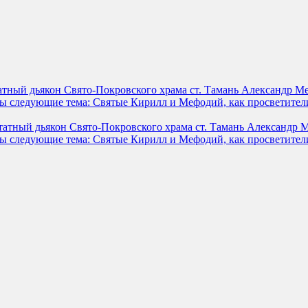
татный дьякон Свято-Покровского храма ст. Тамань Александр М
ы следующие тема: Святые Кирилл и Мефодий, как просветители
штатный дьякон Свято-Покровского храма ст. Тамань Александр 
ы следующие тема: Святые Кирилл и Мефодий, как просветители