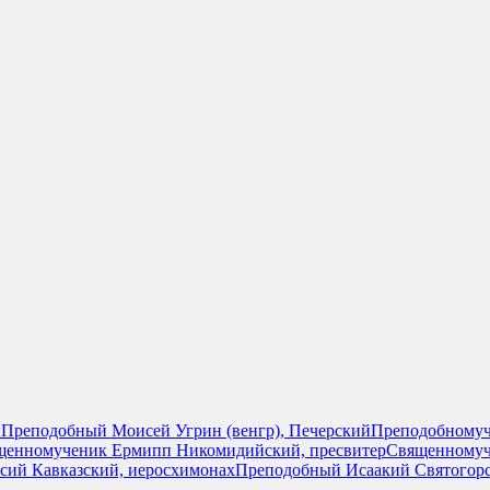
ы
Преподобный Моисей Угрин (венгр), Печерский
Преподобномуч
щенномученик Ермипп Никомидийский, пресвитер
Священномуч
сий Кавказский, иеросхимонах
Преподобный Исаакий Святогор