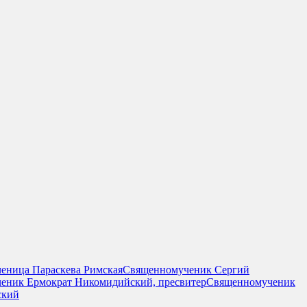
еница Параскева Римская
Священномученик Сергий
еник Ермократ Никомидийский, пресвитер
Священномученик
ский