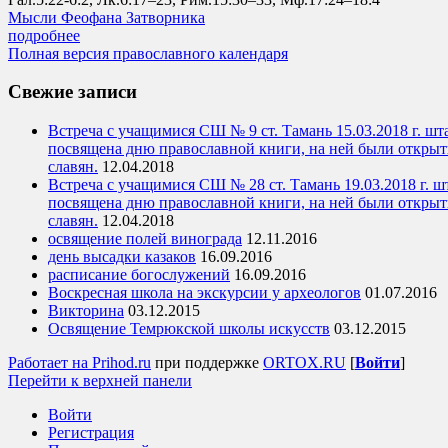
Мысли Феофана Затворника
подробнее
Полная версия православного календаря
Свежие записи
Встреча с учащимися СШ № 9 ст. Тамань 15.03.2018 г. ш
посвящена дню православной книги, на ней были открыт
славян.
12.04.2018
Встреча с учащимися СШ № 28 ст. Тамань 19.03.2018 г. 
посвящена дню православной книги, на ней были открыт
славян.
12.04.2018
освящение полей винограда
12.11.2016
день высадки казаков
16.09.2016
расписание богослужений
16.09.2016
Воскресная школа на экскурсии у археологов
01.07.2016
Викторина
03.12.2015
Освящение Темрюкской школы искусств
03.12.2015
Работает на Prihod.ru
при поддержке
ORTOX.RU
[
Войти
]
Перейти к верхней панели
Войти
Регистрация