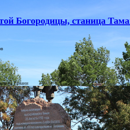
той Богородицы, станица Там
ов
аков на Тамани