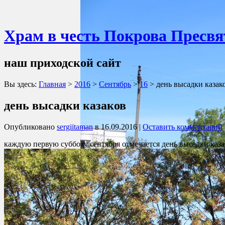
Храм в честь Покрова Пресвя
наш приходской сайт
Вы здесь:
Главная
>
2016
>
Сентябрь
>
16
>
день высадки казак
день высадки казаков
Опубликовано
sergiitaman
в
16.09.2016
|
Оставить комментарий
каждую первую субботу сентября отмечается день высадки каз