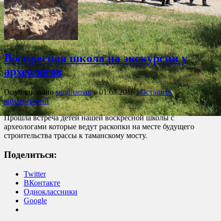
Воскресная школа на экскурсии у
археологов
Опубликовано
sergiitaman
в
01.07.2016
|
Оставить
комментарий
Прошла встреча детей нашей воскресной школы с
археологами которые ведут раскопки на месте будущего
строительства трассы к таманскому мосту.
Поделиться:
Twitter
ВКонтакте
Одноклассники
Google