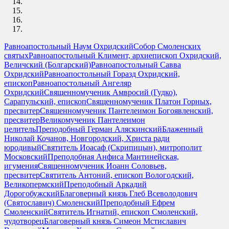
Равноапостольный Наум Охридский
Собор Смоленских
святых
Равноапостольный Климент, архиепископ Охридский,
Величский (Болгарский)
Равноапостольный Савва
Охридский
Равноапостольный Горазд Охридский,
епископ
Равноапостольный Ангеляр
Охридский
Священномученик Амвросий (Гудко),
Сарапульский, епископ
Священномученик Платон Горных,
пресвитер
Священномученик Пантелеимон Богоявленский,
пресвитер
Великомученик Пантелеимон
целитель
Преподобный Герман Аляскинский
Блаженный
Николай Кочанов, Новгородский, Христа ради
юродивый
Святитель Иоасаф (Скрипицын), митрополит
Московский
Преподобная Анфиса Мантинейская,
игумения
Священномученик Иоанн Соловьев,
пресвитер
Святитель Антоний, епископ Вологодский,
Великопермский
Преподобный Аркадий
Дорогобужский
Благоверный князь Глеб Всеволодович
(Святославич) Смоленский
Преподобный Ефрем
Смоленский
Святитель Игнатий, епископ Смоленский,
чудотворец
Благоверный князь Симеон Мстиславич