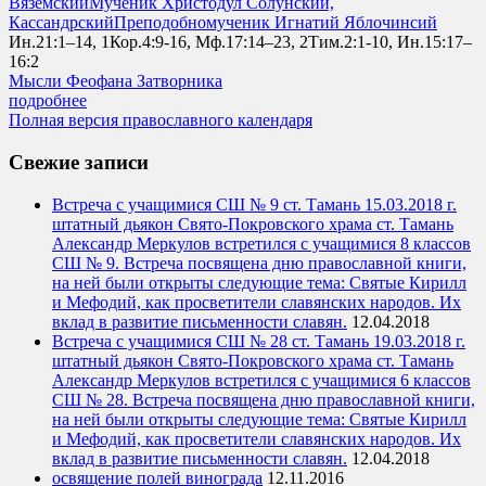
Вяземский
Мученик Христодул Солунский,
Кассандрский
Преподобномученик Игнатий Яблочинсий
Ин.21:1–14, 1Кор.4:9-16, Мф.17:14–23, 2Тим.2:1-10, Ин.15:17–
16:2
Мысли Феофана Затворника
подробнее
Полная версия православного календаря
Свежие записи
Встреча с учащимися СШ № 9 ст. Тамань 15.03.2018 г.
штатный дьякон Свято-Покровского храма ст. Тамань
Александр Меркулов встретился с учащимися 8 классов
СШ № 9. Встреча посвящена дню православной книги,
на ней были открыты следующие тема: Святые Кирилл
и Мефодий, как просветители славянских народов. Их
вклад в развитие письменности славян.
12.04.2018
Встреча с учащимися СШ № 28 ст. Тамань 19.03.2018 г.
штатный дьякон Свято-Покровского храма ст. Тамань
Александр Меркулов встретился с учащимися 6 классов
СШ № 28. Встреча посвящена дню православной книги,
на ней были открыты следующие тема: Святые Кирилл
и Мефодий, как просветители славянских народов. Их
вклад в развитие письменности славян.
12.04.2018
освящение полей винограда
12.11.2016