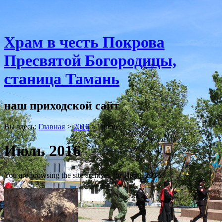
Храм в честь Покрова
Пресвятой Богородицы,
станица Тамань
наш приходской сайт
Вы здесь:
Главная
>
2016
>
Июль
Июль 2016
You are browsing the site archives for Июль 2016.