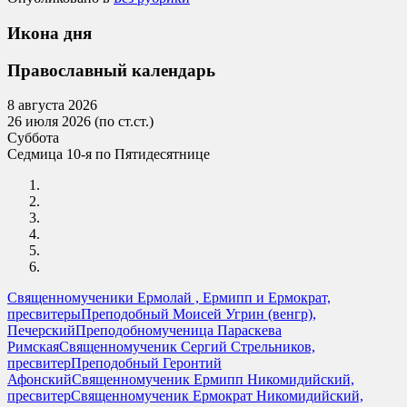
Икона дня
Православный календарь
8 августа 2026
26 июля 2026 (по ст.ст.)
Суббота
Седмица 10-я по Пятидесятнице
Священномученики Ермолай , Ермипп и Ермократ,
пресвитеры
Преподобный Моисей Угрин (венгр),
Печерский
Преподобномученица Параскева
Римская
Священномученик Сергий Стрельников,
пресвитер
Преподобный Геронтий
Афонский
Священномученик Ермипп Никомидийский,
пресвитер
Священномученик Ермократ Никомидийский,