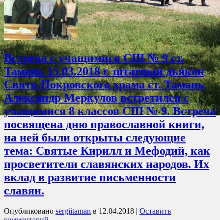
Встреча с учащимися СШ № 9 ст.
Тамань 15.03.2018 г. штатный дьякон
Свято-Покровского храма ст. Тамань
Александр Меркулов встретился с
учащимися 8 классов СШ № 9. Встреча
посвящена дню православной книги,
на ней были открыты следующие
тема: Святые Кирилл и Мефодий, как
просветители славянских народов. Их
вклад в развитие письменности
славян.
Опубликовано
sergiitaman
в
12.04.2018
|
Оставить
комментарий