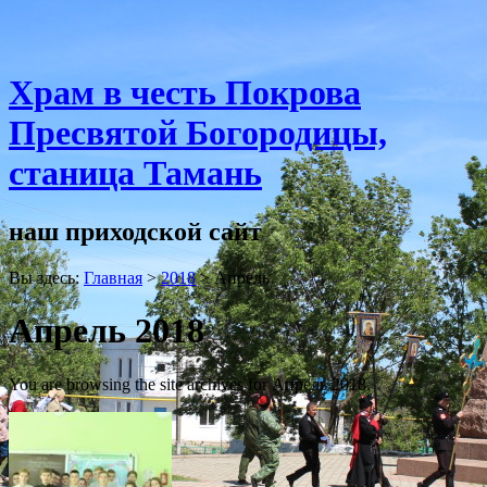
Храм в честь Покрова
Пресвятой Богородицы,
станица Тамань
наш приходской сайт
Вы здесь:
Главная
>
2018
>
Апрель
Апрель 2018
You are browsing the site archives for Апрель 2018.