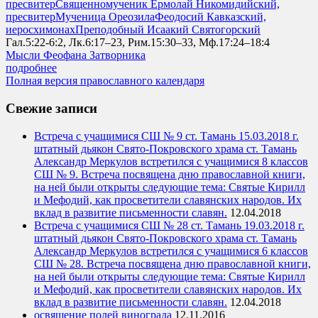
пресвитер
Священномученик Ермолай Никомидийский,
пресвитер
Мученица Ореозила
Феодосий Кавказский,
иеросхимонах
Преподобный Исаакий Святогорский
Гал.5:22-6:2, Лк.6:17–23, Рим.15:30–33, Мф.17:24–18:4
Мысли Феофана Затворника
подробнее
Полная версия православного календаря
Свежие записи
Встреча с учащимися СШ № 9 ст. Тамань 15.03.2018 г.
штатный дьякон Свято-Покровского храма ст. Тамань
Александр Меркулов встретился с учащимися 8 классов
СШ № 9. Встреча посвящена дню православной книги,
на ней были открыты следующие тема: Святые Кирилл
и Мефодий, как просветители славянских народов. Их
вклад в развитие письменности славян.
12.04.2018
Встреча с учащимися СШ № 28 ст. Тамань 19.03.2018 г.
штатный дьякон Свято-Покровского храма ст. Тамань
Александр Меркулов встретился с учащимися 6 классов
СШ № 28. Встреча посвящена дню православной книги,
на ней были открыты следующие тема: Святые Кирилл
и Мефодий, как просветители славянских народов. Их
вклад в развитие письменности славян.
12.04.2018
освящение полей винограда
12.11.2016