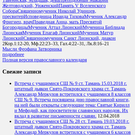
Тавеннская, Младшая, дева
Преподобный Макарий
Желтоводский, Унженский
Память V Вселенского
Собора
Священномученик Николай Удинцев,
пресвитер
Исповедница Ираида Тихова
Мученик Александр
Фригиец, врач
Праведная Анна, мать Пресвятой
Богородицы
Мученик Аттал Лионский
Мученица Библиада
Лионская
Мученик Епагаф Лионский
Мученик Матур
Лионский
Священномученик Санкт Лионский, диакон
2Кор.1:12-20, Мф.22:23–33, Гал.4:22–31, Лк.8:16–21
Мысли Феофана Затворника
подробнее
Полная версия православного календаря
Свежие записи
Встреча с учащимися СШ № 9 ст. Тамань 15.03.2018 г.
штатный дьякон Свято-Покровского храма ст. Тамань
Александр Меркулов встретился с учащимися 8 классов
СШ № 9. Встреча посвящена дню православной книги,
на ней были открыты следующие тема: Святые Кирилл
и Мефодий, как просветители славянских народов. Их
вклад в развитие письменности славян.
12.04.2018
Встреча с учащимися СШ № 28 ст. Тамань 19.03.2018 г.
штатный дьякон Свято-Покровского храма ст. Тамань
Александр Меркулов встретился с учащимися 6 классов