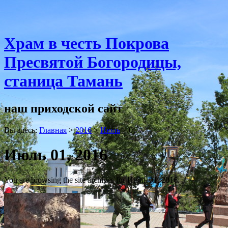
Храм в честь Покрова
Пресвятой Богородицы,
станица Тамань
наш приходской сайт
Вы здесь:
Главная
>
2016
>
Июль
>
01
Июль 01, 2016
You are browsing the site archives for Июль 01, 2016.