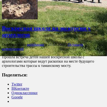
Воскресная школа на экскурсии у
археологов
Опубликовано
sergiitaman
в
01.07.2016
|
Оставить
комментарий
Прошла встреча детей нашей воскресной школы с
археологами которые ведут раскопки на месте будущего
строительства трассы к таманскому мосту.
Поделиться:
Twitter
ВКонтакте
Одноклассники
Google